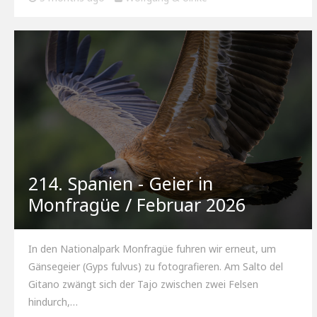
214. Spanien - Geier in
Monfragüe / Februar 2026
In den Nationalpark Monfragüe fuhren wir erneut, um
Gänsegeier (Gyps fulvus) zu fotografieren. Am Salto del
Gitano zwängt sich der Tajo zwischen zwei Felsen
hindurch,…