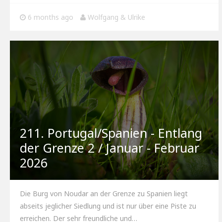
6 months ago
Wolfgang & Ulrike
211. Portugal/Spanien - Entlang
der Grenze 2 / Januar - Februar
2026
Die Burg von Noudar an der Grenze zu Spanien liegt
abseits jeglicher Siedlung und ist nur über eine Piste zu
erreichen. Der sehr freundliche und…