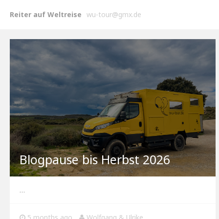
Reiter auf Weltreise
wu-tour@gmx.de
Blogpause bis Herbst 2026
…
5 months ago
Wolfgang & Ulrike