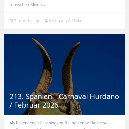
römischen Minen…
5 months ago
Wolfgang & Ulrike
213. Spanien - Carnaval Hurdano
/ Februar 2026
Als bekennende Faschingsmuffel hatten wir keine so