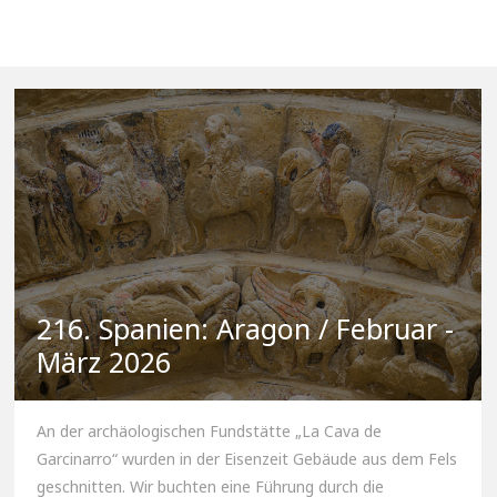
216. Spanien: Aragon / Februar -
März 2026
An der archäologischen Fundstätte „La Cava de
Garcinarro“ wurden in der Eisenzeit Gebäude aus dem Fels
geschnitten. Wir buchten eine Führung durch die