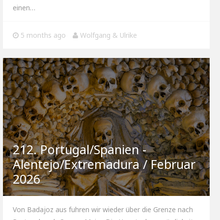
einen…
5 months ago
Wolfgang & Ulrike
212. Portugal/Spanien -
Alentejo/Extremadura / Februar
2026
Von Badajoz aus fuhren wir wieder über die Grenze nach